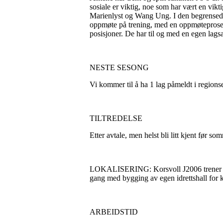
sosiale er viktig, noe som har vært en vik
Marienlyst og Wang Ung. I den begrensede 
oppmøte på trening, med en oppmøteprosent
posisjoner. De har til og med en egen lag
NESTE SESONG
Vi kommer til å ha 1 lag påmeldt i region
TILTREDELSE
Etter avtale, men helst bli litt kjent før s
LOKALISERING: Korsvoll J2006 trener i i ul
gang med bygging av egen idrettshall for k
ARBEIDSTID