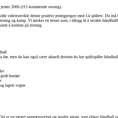
til jenter 2006 (J15 kommende sesong).
ville videreutvikle denne positive jentegjengen med 14 spillere. Du må 
rening og kamp. Vi ønsker en trener som, i tillegg til å utvikle håndbal
rsomt å komme på trening.
ball
ra før, men du kan også være aktuell dersom du har spilt/spiller håndbal
ler
d godt humør
r
 og lagets vegne
r. Det er en meget sammensveiset og positiv gjeng, som elsker håndball 