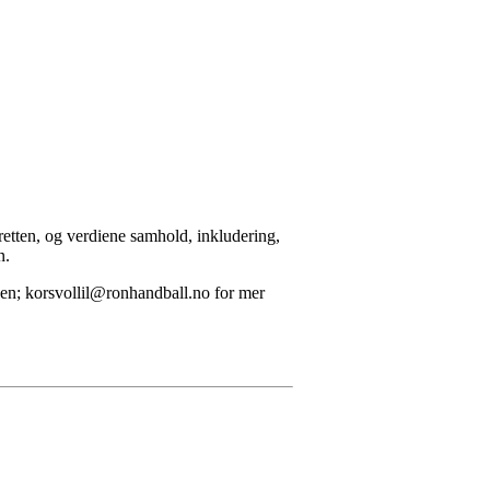
retten, og verdiene samhold, inkludering,
n.
toen; korsvollil@ronhandball.no for mer