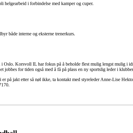
 bli helgearbeid i forbindelse med kamper og cuper.
ilbyr både interne og eksterne trenerkurs.
i Oslo. Korsvoll IL har fokus på å beholde flest mulig lengst mulig i id
et jobbes for tiden også med å få på plass en ny sportslig leder i klubbe
vi er på jakt etter så nøl ikke, ta kontakt med styreleder Anne-Lise Hek
7170.
ndball