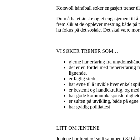
Korsvoll håndball søker engasjert trener 
Du må ha et ønske og et engasjement til å 
frem slik at de opplever mestring både på t
ha fokus på det sosiale. Det skal være mo
VI SØKER TRENER SOM…
gjerne har erfaring fra ungdomshånd
det er en fordel med trenererfaring f
lignende.
er faglig sterk
har evne til å utvikle hver enkelt spil
er bestemt og handlekraftig, og me
har gode kommunikasjonsferdighete
er sulten på utvikling, både på egne
har gyldig politiattest
LITT OM JENTENE
Jentene har trent og spilt sammen i 8-9 å