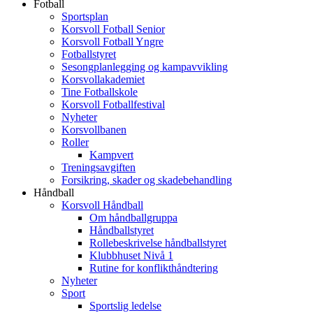
Fotball
Sportsplan
Korsvoll Fotball Senior
Korsvoll Fotball Yngre
Fotballstyret
Sesongplanlegging og kampavvikling
Korsvollakademiet
Tine Fotballskole
Korsvoll Fotballfestival
Nyheter
Korsvollbanen
Roller
Kampvert
Treningsavgiften
Forsikring, skader og skadebehandling
Håndball
Korsvoll Håndball
Om håndballgruppa
Håndballstyret
Rollebeskrivelse håndballstyret
Klubbhuset Nivå 1
Rutine for konflikthåndtering
Nyheter
Sport
Sportslig ledelse