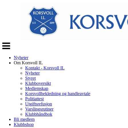
Veksle
navigasjon
Nyheter
Om Korsvoll IL
Kontakt - Korsvoll IL
Nyheter
Styret
Klubboversikt
Medlemskap
Korsvollbekledning og handleavtale
Politiattest
Utgiftsrefusjon
Varslingsrutiner
Klubbhåndbok
Bli medlem
Klubbshop