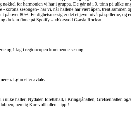
tig nøkkel for harmonien vi har i gruppa. De går nå i 9. trinn på ulike
«korona-sesongen» har vi, når hallene har vært åpen, trent sammen opp 
 på over 80%. Ferdighetsmessig er det et jevnt nivå på spillerne, og en
sang du kan finne på Spotify – «Korsvoll Gørsla Rocks».
serie og 1 lag i regioncupen kommende sesong.
ommeren. Lønn etter avtale.
ike haller; Nydalen Idrettshall, i Kringsjåhallen, Grefsenhallen og/el
lubben; nemlig Korsvollhallen. Jippi!