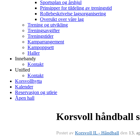
Sportsplan og årshjul
Prinsipper for tildeling av treningstid
Rollebeskrivelse lagsorganisering
Oversikt over våre lag
Trening og utvikling
Treningsavgifter
Treningstider
Kamparrangement
Kampoppsett
Haller
Innebandy
Kontakt
Unified
Kontakt
Korsvollhytta
Kalender
Reservasjon og utleie
Åpen hall
Korsvoll håndball s
Postet av
Korsvoll IL - Håndball
den
13. a