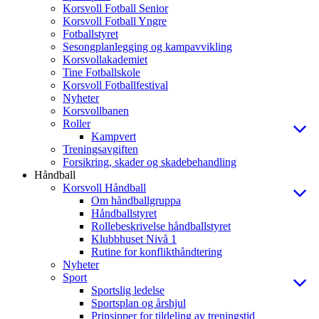
Korsvoll Fotball Senior
Korsvoll Fotball Yngre
Fotballstyret
Sesongplanlegging og kampavvikling
Korsvollakademiet
Tine Fotballskole
Korsvoll Fotballfestival
Nyheter
Korsvollbanen
Roller
Kampvert
Treningsavgiften
Forsikring, skader og skadebehandling
Håndball
Korsvoll Håndball
Om håndballgruppa
Håndballstyret
Rollebeskrivelse håndballstyret
Klubbhuset Nivå 1
Rutine for konflikthåndtering
Nyheter
Sport
Sportslig ledelse
Sportsplan og årshjul
Prinsipper for tildeling av treningstid