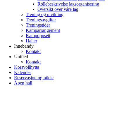
Rollebeskrivelse lagsorganisering
Oversikt over våre lag
Trening og utvikling
Treningsavgifter
Treningstider
Kamparrangement
Kampoppsett
Haller
Innebandy
Kontakt
Unified
Kontakt
Korsvollhytta
Kalender
Reservasjon og utleie
Åpen hall