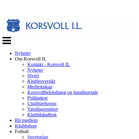
Veksle
navigasjon
Nyheter
Om Korsvoll IL
Kontakt - Korsvoll IL
Nyheter
Styret
Klubboversikt
Medlemskap
Korsvollbekledning og handleavtale
Politiattest
Utgiftsrefusjon
Varslingsrutiner
Klubbhåndbok
Bli medlem
Klubbshop
Fotball
Sportsplan