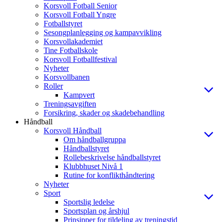
Korsvoll Fotball Senior
Korsvoll Fotball Yngre
Fotballstyret
Sesongplanlegging og kampavvikling
Korsvollakademiet
Tine Fotballskole
Korsvoll Fotballfestival
Nyheter
Korsvollbanen
Roller
Kampvert
Treningsavgiften
Forsikring, skader og skadebehandling
Håndball
Korsvoll Håndball
Om håndballgruppa
Håndballstyret
Rollebeskrivelse håndballstyret
Klubbhuset Nivå 1
Rutine for konflikthåndtering
Nyheter
Sport
Sportslig ledelse
Sportsplan og årshjul
Prinsipper for tildeling av treningstid