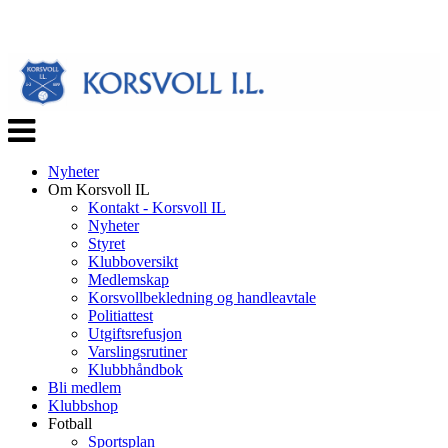
Veksle
navigasjon
Nyheter
Om Korsvoll IL
Kontakt - Korsvoll IL
Nyheter
Styret
Klubboversikt
Medlemskap
Korsvollbekledning og handleavtale
Politiattest
Utgiftsrefusjon
Varslingsrutiner
Klubbhåndbok
Bli medlem
Klubbshop
Fotball
Sportsplan