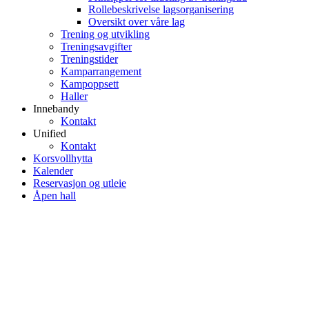
Rollebeskrivelse lagsorganisering
Oversikt over våre lag
Trening og utvikling
Treningsavgifter
Treningstider
Kamparrangement
Kampoppsett
Haller
Innebandy
Kontakt
Unified
Kontakt
Korsvollhytta
Kalender
Reservasjon og utleie
Åpen hall